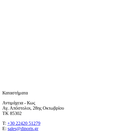
Καταστήματα
Αντιμάχεια - Κως
Αγ. Απόστολοι, 28ης Οκτωβρίου
ΤΚ 85302
T:
+30 22420 51279
E:
sales@dinoris.gr