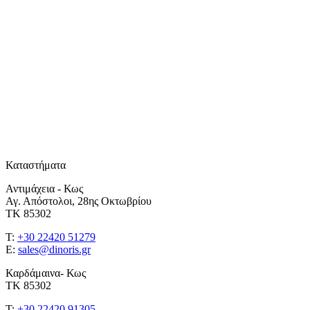
Καταστήματα
Αντιμάχεια - Κως
Αγ. Απόστολοι, 28ης Οκτωβρίου
ΤΚ 85302
T:
+30 22420 51279
E:
sales@dinoris.gr
Καρδάμαινα- Κως
ΤΚ 85302
T:
+30 22420 91305